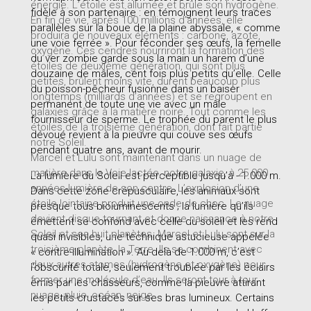
énergie. L’étoile est allumée et brûle son hydrogène.
fidèle à son partenaire : en témoignent leurs traces
En fin de vie, après 100 millions d’années, elle
parallèles sur la boue de la plaine abyssale, « comme
produira de nouveaux éléments : carbone, azote,
une voie ferrée ». Pour féconder ses œufs, la femelle
oxygène. Ces cendres nourriront la formation des
du ver zombie garde sous la main un harem d’une
étoiles de deuxième génération, qui sont plus
douzaine de mâles, cent fois plus petits qu’elle. Celle
petites, brûlent moins vite, durent beaucoup plus
du poisson-pêcheur fusionne dans un baiser
longtemps (milliards d’années) et se regroupent en
permanent de toute une vie avec un mâle
galaxies grâce à la matière noire. Tout comme les
fournisseur de sperme. Le trophée du parent le plus
étoiles de la troisième génération, dont fait partie
dévoué revient à la pieuvre qui couve ses œufs
notre Soleil.
pendant quatre ans, avant de mourir.
Marcel et Lulu sont maintenant dans un nuage de
matière dans la Voie lactée, notre galaxie, à 25 000
La lumière du Soleil est perceptible jusqu’à - 1.000 m.
années-lumière de son centre. L’explosion d’une
Dans cette zone crépusculaire, les animaux sont
étoile lointaine produit une onde de choc. Le nuage
presque tous bioluminescents ; la lumière qu’ils
devient disque tournant et donne naissance à notre
émettent se confond avec celle du soleil et les rend
Soleil et ses huit planètes. Marcel et Lulu sont sur la
quasi invisibles, une technique astucieuse appelée
troisième planète, la Terre. Ils se combinent avec
« contre-illumination ». Au-delà de 1.000 m, c’est
deux autres atomes (hydrogène et oxygène) pour
l’obscurité totale, seulement troublée par les éclairs
former une molécule d’eau. Ils seront tour à tour
émis par les chasseurs, comme la pieuvre attirant
nuage, pluie, océan, neige.
les petits crustacés sur ses bras lumineux. Certains