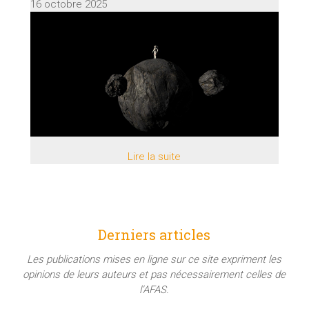
16 octobre 2025
Lire la suite
Derniers articles
Les publications mises en ligne sur ce site expriment les
opinions de leurs auteurs et pas nécessairement celles de
l’AFAS.