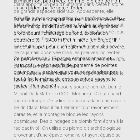
animaux n’ont pas d’yeux, comme le crabe de Hoff ;
Clara apporte un peu d’humanité dans cette histoire
ils se guident par le son et l’odeur.
de grands espaces sidéraux. Adolescente, elle
s’éveille aux sciences grâce à un professeur qui lui
Dans un dernier chapitre, l’auteur s’alarme devant les
fait calculer l’âge de l’Univers. Sa thèse de doctorat
effets multiples de l’activité humaine aux grandes
porte sur la matière noire. Une matière hypothétique,
profondeurs : chalutage de fond, exploration
invisible, que l’on a dû inventer pour rendre compte
pétrolière (à – 3.400 m !) et minière (en projet). Il
du comportement des étoiles dans les galaxies. On
lance un appel pour une réglementation plus sévère.
ne l’a jamais observée mais les preuves indirectes
Ce petit livre de 118 pages est passionnant et
de son existence s’accumulent. Elle représente 80%
instructif. Le récit est fluide, parsemé de pointes
de toute la matière de l’Univers.
d’humour. « J’espère que vous ne reviendrez pas
Clara participe maintenant à une expérience sous le
tout à fait le même de cette aventure » souhaite
tunnel de Fréjus visant à l’observer en direct
l’auteur. Pari gagné !
(expérience réelle en cours sous le nom de Damic-
M, soit Dark Matter in CCD - Modane). «C’est quand
même étrange d’étudier le cosmos dans une cave !»,
se dit Clara. Mais il faut éliminer tout rayonnement
parasite, et la montagne bloque les rayons
cosmiques. Des blindages de plomb font écran à la
radioactivité. On utilise du plomb dit archéologique
provenant d’une épave romaine et ayant épuisé sa